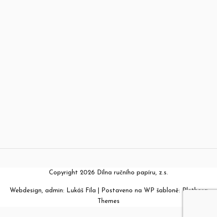
Copyright 2026 Dílna ručního papíru, z.s.
Webdesign, admin:
Lukáš Fíla
| Postaveno na WP šabloně:
Plethora
Themes