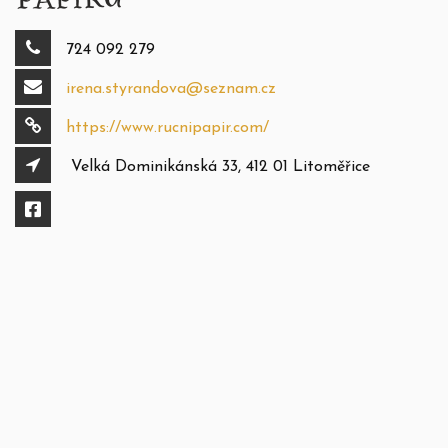
724 092 279
irena.styrandova@seznam.cz
https://www.rucnipapir.com/
Velká Dominikánská 33, 412 01 Litoměřice