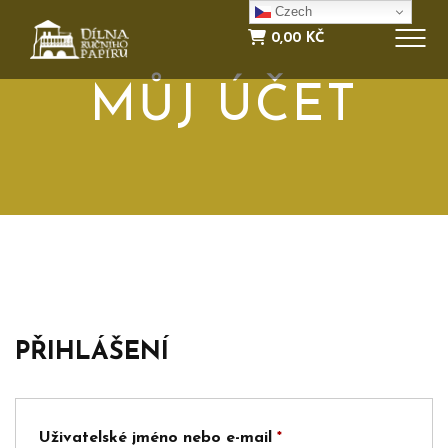
NOVINKY
Czech
0,00
KČ
INFORMACE
MŮJ ÚČET
E-SHOP
KONTAKT
PŘIHLÁŠENÍ
Povinné
Uživatelské jméno nebo e-mail
*