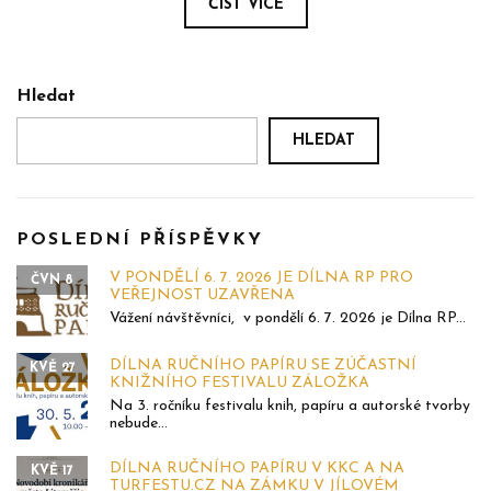
ČÍST VÍCE
Hledat
HLEDAT
POSLEDNÍ PŘÍSPĚVKY
V PONDĚLÍ 6. 7. 2026 JE DÍLNA RP PRO
ČVN 8
VEŘEJNOST UZAVŘENA
Vážení návštěvníci, v pondělí 6. 7. 2026 je Dílna RP...
DÍLNA RUČNÍHO PAPÍRU SE ZÚČASTNÍ
KVĚ 27
KNIŽNÍHO FESTIVALU ZÁLOŽKA
Na 3. ročníku festivalu knih, papíru a autorské tvorby
nebude...
DÍLNA RUČNÍHO PAPÍRU V KKC A NA
KVĚ 17
TURFESTU.CZ NA ZÁMKU V JÍLOVÉM