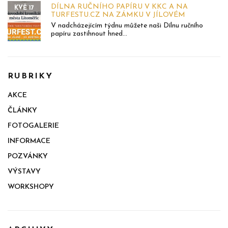
DÍLNA RUČNÍHO PAPÍRU V KKC A NA
KVĚ 17
TURFESTU.CZ NA ZÁMKU V JÍLOVÉM
V nadcházejícím týdnu můžete naši Dílnu ručního
papíru zastihnout hned...
RUBRIKY
AKCE
ČLÁNKY
FOTOGALERIE
INFORMACE
POZVÁNKY
VÝSTAVY
WORKSHOPY