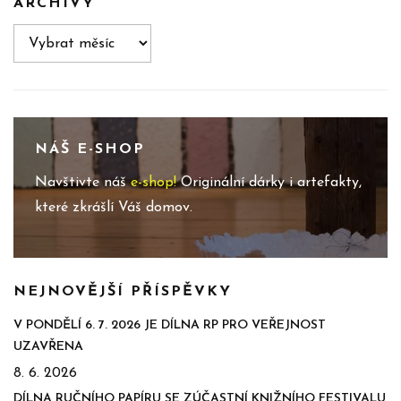
ARCHIVY
Archivy
NÁŠ E-SHOP
Navštivte náš
e-shop!
Originální dárky i artefakty,
které zkrášlí Váš domov.
NEJNOVĚJŠÍ PŘÍSPĚVKY
V PONDĚLÍ 6. 7. 2026 JE DÍLNA RP PRO VEŘEJNOST
UZAVŘENA
8. 6. 2026
DÍLNA RUČNÍHO PAPÍRU SE ZÚČASTNÍ KNIŽNÍHO FESTIVALU