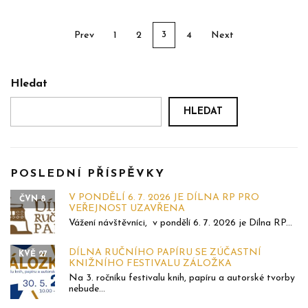
3
Prev
1
2
4
Next
Hledat
HLEDAT
POSLEDNÍ PŘÍSPĚVKY
V PONDĚLÍ 6. 7. 2026 JE DÍLNA RP PRO
ČVN 8
VEŘEJNOST UZAVŘENA
Vážení návštěvníci, v pondělí 6. 7. 2026 je Dílna RP...
DÍLNA RUČNÍHO PAPÍRU SE ZÚČASTNÍ
KVĚ 27
KNIŽNÍHO FESTIVALU ZÁLOŽKA
Na 3. ročníku festivalu knih, papíru a autorské tvorby
nebude...